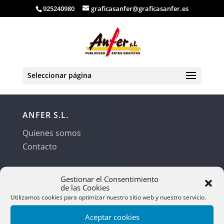
925240980
graficasanfer@graficasanfer.es
Seleccionar página
ANFER S.L.
Quienes somos
Contacto
INFO
Gestionar el Consentimiento
de las Cookies
Mi cuenta
Utilizamos cookies para optimizar nuestro sitio web y nuestro servicio.
Envíos y devoluciones
Aceptar cookies